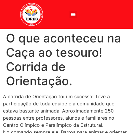
Centros Olímpicos e Paralímpicos
Fale com o IBRES
O que aconteceu na
Caça ao tesouro!
Corrida de
Orientação.
A corrida de Orientação foi um sucesso! Teve a
participação de toda equipe e a comunidade que
estava bastante animada. Aproximadamente 250
pessoas entre professores, alunos e familiares no
Centro Olímpico e Paralímpico da Estrutural.
No comando sempre ele, Barros para animar e orientar